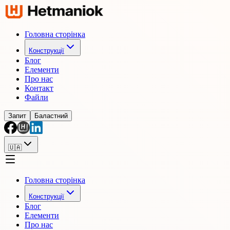
Головна сторінка
Конструкції
Блог
Елементи
Про нас
Контакт
Файли
Запит
Баластний
🇺🇦
Головна сторінка
Конструкції
Блог
Елементи
Про нас