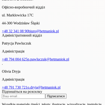
Офісно-виробничий відділ
ul. Marklowicka 17C
44-300 Wodzisław Śląski
+48 32 341 08 90
biuro@hetmaniok.pl
Адміністративний відділ
Patrycja Pawluczuk
Адміністрація
+48 794 004 625
p.pawluczuk@hetmaniok.pl
.
Olivia Dryja
Адміністрація
+48 791 730 721
o.dryja@hetmaniok.pl
Підпишіться на розсилку
Підписатися
Wszelkie materiały (treści, teksty, ilustracje, wizualizacje, instrukcje,