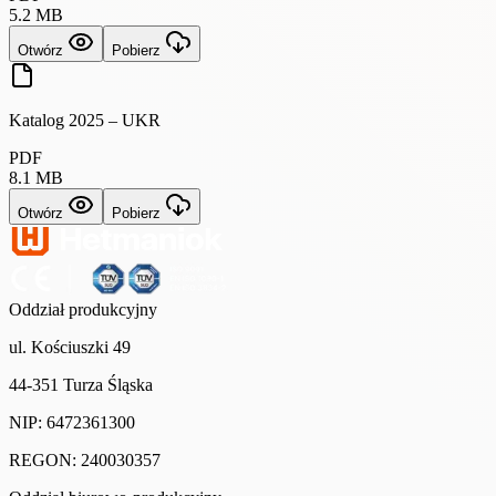
5.2 MB
Otwórz
Pobierz
Katalog 2025 – UKR
PDF
8.1 MB
Otwórz
Pobierz
Oddział produkcyjny
ul. Kościuszki 49
44-351 Turza Śląska
NIP: 6472361300
REGON: 240030357