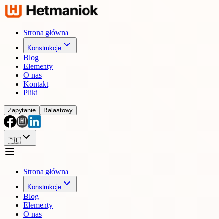
Strona główna
Konstrukcje
Blog
Elementy
O nas
Kontakt
Pliki
Zapytanie
Balastowy
🇵🇱
Strona główna
Konstrukcje
Blog
Elementy
O nas