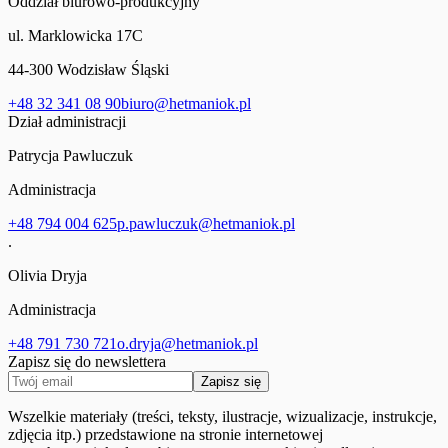
Oddział biurowo-produkcyjny
ul. Marklowicka 17C
44-300 Wodzisław Śląski
+48 32 341 08 90
biuro@hetmaniok.pl
Dział administracji
Patrycja Pawluczuk
Administracja
+48 794 004 625
p.pawluczuk@hetmaniok.pl
.
Olivia Dryja
Administracja
+48 791 730 721
o.dryja@hetmaniok.pl
Zapisz się do newslettera
Zapisz się
Wszelkie materiały (treści, teksty, ilustracje, wizualizacje, instrukcje,
zdjęcia itp.) przedstawione na stronie internetowej